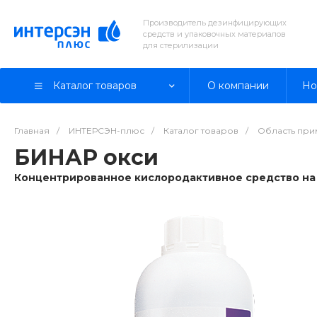
Производитель дезинфицирующих
средств и упаковочных материалов
для стерилизации
Каталог товаров
О компании
Но
Главная
/
ИНТЕРСЭН-плюс
/
Каталог товаров
/
Область пр
БИНАР окси
Концентрированное кислородактивное средство на