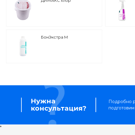
ДИМАКС хлор
БонЭкстра М
Нужна
Подробно р
консультация?
подготовим
*