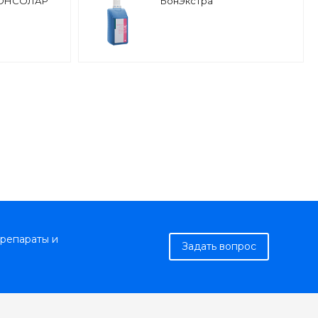
БОНСОЛАР
БонЭкстра
репараты и
Задать вопрос