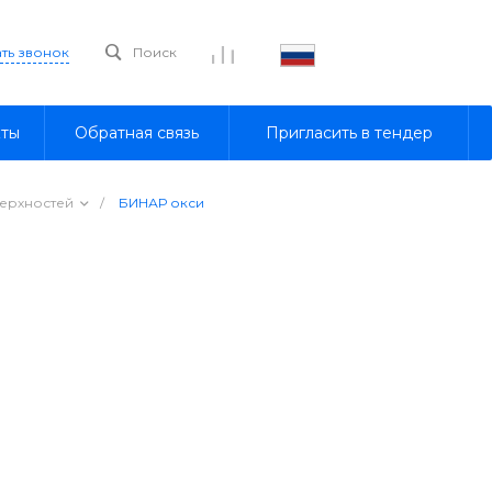
ать звонок
Поиск
кты
Обратная связь
Пригласить в тендер
ерхностей
/
БИНАР окси