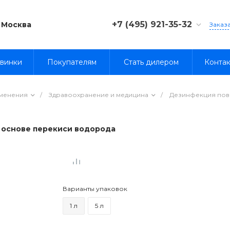
+7 (495) 921-35-32
Москва
Заказ
8 (800) 333-35-32
винки
Покупателям
Стать дилером
Конта
именения
/
Здравоохранение и медицина
/
Дезинфекция пов
 основе перекиси водорода
Варианты упаковок
1 л
5 л