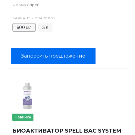
Форма
Спрей
ВАРИАНТЫ УПАКОВОК
600 мл
5 л
Запросить предложение
Новинка
БИОАКТИВАТОР SPELL BAC SYSTEM