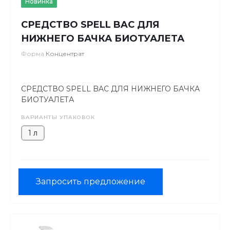
Новинка
СРЕДСТВО SPELL BAC ДЛЯ
НИЖНЕГО БАЧКА БИОТУАЛЕТА
Форма
Концентрат
СРЕДСТВО SPELL BAC ДЛЯ НИЖНЕГО БАЧКА
БИОТУАЛЕТА
ВАРИАНТЫ УПАКОВОК
1 л
Запросить предложение