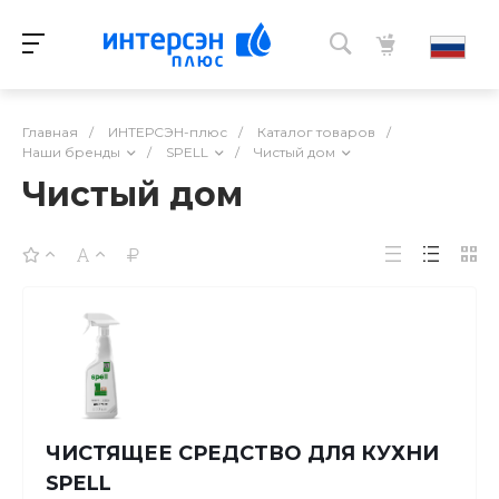
Главная
/
ИНТЕРСЭН-плюс
/
Каталог товаров
/
Наши бренды
/
SPELL
/
Чистый дом
Чистый дом
ЧИСТЯЩЕЕ СРЕДСТВО ДЛЯ КУХНИ
SPELL