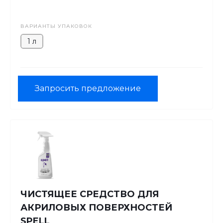
ВАРИАНТЫ УПАКОВОК
1 л
Запросить предложение
ЧИСТЯЩЕЕ СРЕДСТВО ДЛЯ
АКРИЛОВЫХ ПОВЕРХНОСТЕЙ
SPELL