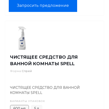
Запросить предложение
ЧИСТЯЩЕЕ СРЕДСТВО ДЛЯ
ВАННОЙ КОМНАТЫ SPELL
Форма
Спрей
ЧИСТЯЩЕЕ СРЕДСТВО ДЛЯ ВАННОЙ
КОМНАТЫ SPELL
ВАРИАНТЫ УПАКОВОК
600 мл
5 л