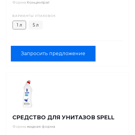
Форма
Концентрат
ВАРИАНТЫ УПАКОВОК
1 л
5 л
Запросить предложение
СРЕДСТВО ДЛЯ УНИТАЗОВ SPELL
Форма
жидкая форма