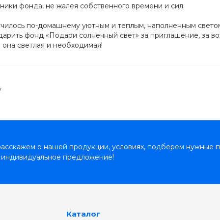
ики фонда, не жалея собственного времени и сил.
илось по-домашнему уютным и теплым, наполненным светом 
арить фонд «Подари солнечный свет» за приглашение, за во
о она светлая и необходимая!
у
асскажем о нашей продукции, условиях, подберем нужные п
 индивидуальное предложение!
Каталог