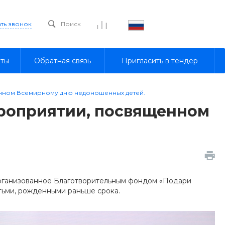
ать звонок
Поиск
кты
Обратная связь
Пригласить в тендер
енном Всемирному дню недоношенных детей.
ероприятии, посвященном
организованное Благотворительным фондом «Подари
етьми, рожденными раньше срока.