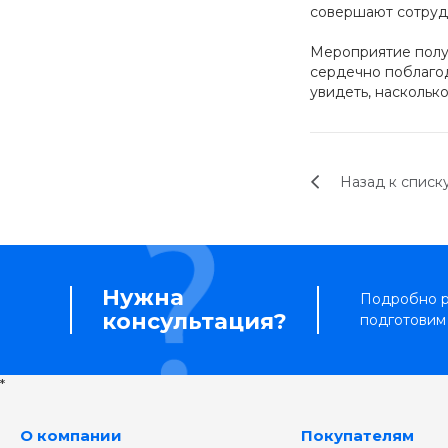
совершают сотрудн
Мероприятие получ
сердечно поблагод
увидеть, наскольк
Назад к списк
Нужна
Подробно р
консультация?
подготовим
*
О компании
Покупателям