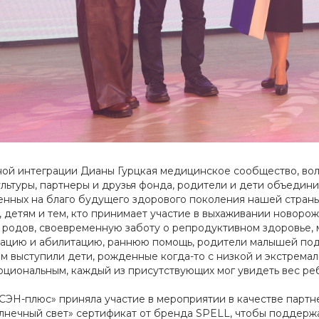
ной интеграции Дианы Гурцкая медицинское сообщество, вол
ультуры, партнеры и друзья фонда, родители и дети объедин
енных на благо будущего здорового поколения нашей стран
, детям и тем, кто принимает участие в выхаживании новоро
родов, своевременную заботу о репродуктивном здоровье,
итацию и абилитацию, раннюю помощь, родители малышей по
ом выступили дети, рожденные когда-то с низкой и экстрема
оциональным, каждый из присутствующих мог увидеть вес реб
ЭН-плюс» приняла участие в мероприятии в качестве партн
лнечный свет» сертификат от бренда SPELL, чтобы поддержа