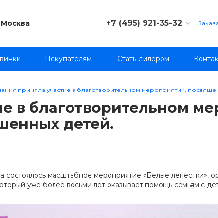
+7 (495) 921-35-32
Москва
Заказ
8 (800) 333-35-32
винки
Покупателям
Стать дилером
Конта
ания приняла участие в благотворительном мероприятии, посвящ
ие в благотворительном м
шенных детей.
ода состоялось масштабное мероприятие «Белые лепестки», 
который уже более восьми лет оказывает помощь семьям с д