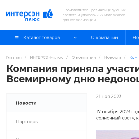
Производитель дезинфицирующих
средств и упаковочных материалов
для стерилизации
Каталог товаров
О компании
Но
Главная
/
ИНТЕРСЭН-плюс
/
О компании
/
Новости
/
Комп
Компания приняла участ
Всемирному дню недоно
21 ноя 2023
Новости
17 ноября 2023 г
солнечный свет», 
Партнеры