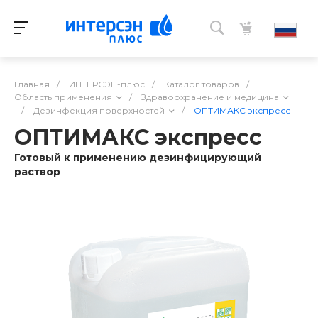
Главная
/
ИНТЕРСЭН-плюс
/
Каталог товаров
/
Область применения
/
Здравоохранение и медицина
/
Дезинфекция поверхностей
/
ОПТИМАКС экспресс
ОПТИМАКС экспресс
Готовый к применению дезинфицирующий
раствор