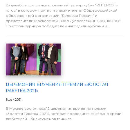
23 декабря состоялся шахматный турнир кубка "ИНТЕРСЭН-
плюс" в котором приняли участие члены Общероссийской
общественной организации "Деловая Россия" и
представители Московской школы управления "СКОЛКОВО".
По итогам турнира победителей наградили кубками и...
ЦЕРЕМОНИЯ ВРУЧЕНИЯ ПРЕМИИ «ЗОЛОТАЯ
РАКЕТКА-2021»
8 дек 2021
В Москве состоялась 12 церемония вручения премии
«Золотая Ракетка-2021», которая проводится ежегодно среди
любителей – бизнесменов тенниса.