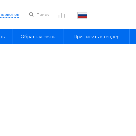
ать звонок
Поиск
кты
Обратная связь
Пригласить в тендер