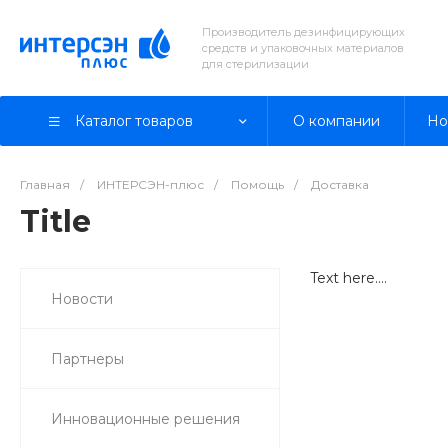
Производитель дезинфицирующих
средств и упаковочных материалов
для стерилизации
Каталог товаров
О компании
Но
Главная
/
ИНТЕРСЭН-плюс
/
Помощь
/
Доставка
Title
Text here....
Новости
Партнеры
Инновационные решения